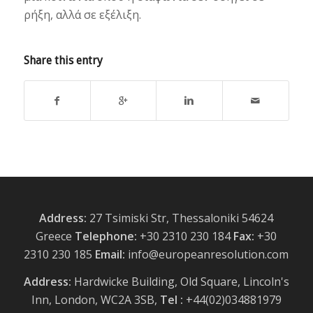
ρήξη, αλλά σε εξέλιξη.
Share this entry
Address:
27 Tsimiski Str, Thessaloniki 54624
Greece
Telephone:
+30 2310 230 184
Fax:
+30
2310 230 185
Email:
info@europeanresolution.com
Address:
Hardwicke Building, Old Square, Lincoln's
Inn, London, WC2A 3SB,
Tel :
+44(02)034881979