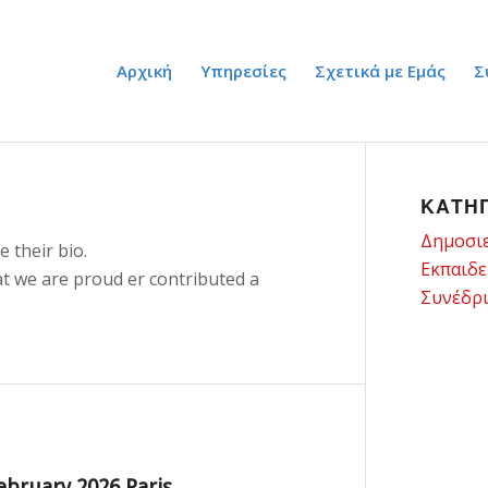
Αρχική
Υπηρεσίες
Σχετικά με Εμάς
Σ
ΚΑΤΗ
Δημοσι
e their bio.
Εκπαιδε
hat we are proud
er
contributed a
Συνέδρ
ebruary 2026 Paris