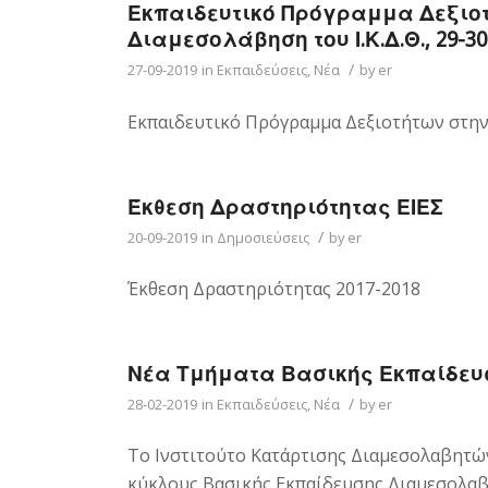
Εκπαιδευτικό Πρόγραμμα Δεξιοτ
Διαμεσολάβηση του Ι.Κ.Δ.Θ., 29-3
/
27-09-2019
in
Εκπαιδεύσεις
,
Νέα
by
er
Εκπαιδευτικό Πρόγραμμα Δεξιοτήτων στη
Έκθεση Δραστηριότητας ΕΙΕΣ
/
20-09-2019
in
Δημοσιεύσεις
by
er
Έκθεση Δραστηριότητας 2017-2018
Νέα Τμήματα Βασικής Εκπαίδε
/
28-02-2019
in
Εκπαιδεύσεις
,
Νέα
by
er
Το Ινστιτούτο Κατάρτισης Διαμεσολαβητω
κύκλους Βασικής Εκπαίδευσης Διαμεσολαβ