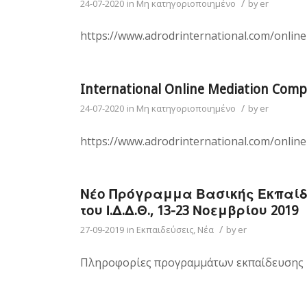
/
24-07-2020
in
Μη κατηγοριοποιημένο
by
er
https://www.adrodrinternational.com/online
International Online Mediation Comp
/
24-07-2020
in
Μη κατηγοριοποιημένο
by
er
https://www.adrodrinternational.com/online
Νέο Πρόγραμμα Βασικής Εκπαίδ
του Ι.Δ.Δ.Θ., 13-23 Νοεμβρίου 2019
/
27-09-2019
in
Εκπαιδεύσεις
,
Νέα
by
er
Πληροφορίες προγραμμάτων εκπαίδευσης