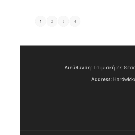
1
2
3
4
Διεύθυνση:
Τσιμισκή 27, Θεσ
Address:
Hardwicke