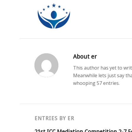
About
er
This author has yet to writ
Meanwhile lets just say t
whooping 57 entries.
ENTRIES BY ER
21st ICC Mediation Competition 2-7 F