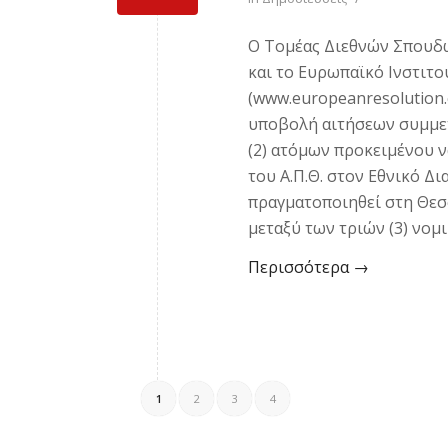
Ο Τομέας Διεθνών Σπουδώ
και το Ευρωπαϊκό Ινστιτ
(www.europeanresolution
υποβολή αιτήσεων συμμε
(2) ατόμων προκειμένου
του Α.Π.Θ. στον Εθνικό Δ
πραγματοποιηθεί στη Θεσ
μεταξύ των τριών (3) νομ
Περισσότερα
→
1
2
3
4