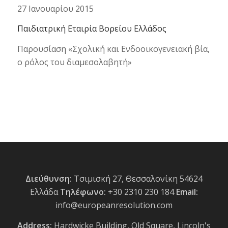
27 Ιανουαρίου 2015
Παιδιατρική Εταιρία Βορείου Ελλάδος
Παρουσίαση «Σχολική και Ενδοοικογενειακή βία,
ο ρόλος του διαμεσολαβητή»
Διεύθυνση:
Τσιμισκή 27, Θεσσαλονίκη 54624
Ελλάδα
Τηλέφωνο:
+30 2310 230 184
Email:
info@europeanresolution.com
Address:
Hardwicke Building, Old Square, Lincoln's