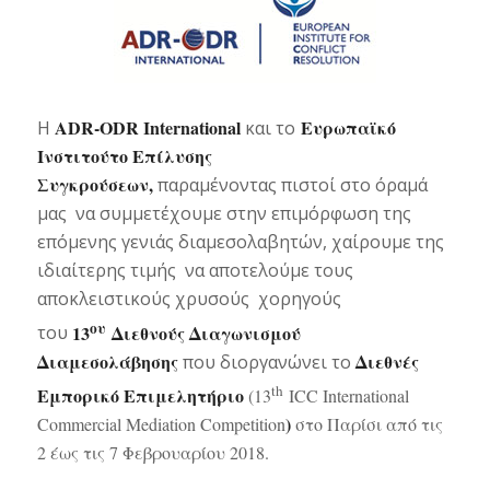
ADR-ODR International
Ευρωπαϊκό
Η
και το
Ινστιτούτο Επίλυσης
Συγκρούσεων,
παραμένοντας πιστοί στο όραμά
μας να συμμετέχουμε στην επιμόρφωση της
επόμενης γενιάς διαμεσολαβητών, χαίρουμε της
ιδιαίτερης τιμής να αποτελούμε τους
αποκλειστικούς χρυσούς χορηγούς
ου
13
Διεθνούς Διαγωνισμού
του
Διαμεσολάβησης
Διεθνές
που διοργανώνει το
th
Εμπορικό Επιμελητήριο
(13
ICC International
)
Commercial Mediation Competition
στο Παρίσι από τις
2 έως τις 7 Φεβρουαρίου 2018.