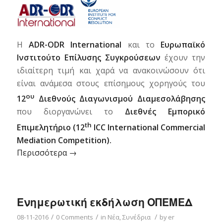
Η
ADR-ODR International
και το
Ευρωπαϊκό
Ινστιτούτο Επίλυσης Συγκρούσεων
έχουν την
ιδιαίτερη τιμή και χαρά να ανακοινώσουν ότι
είναι ανάμεσα στους επίσημους χορηγούς του
ου
12
Διεθνούς Διαγωνισμού Διαμεσολάβησης
που διοργανώνει το
Διεθνές Εμπορικό
th
Επιμελητήριο (12
ICC International Commercial
Mediation Competition).
Περισσότερα
→
Ενημερωτική εκδήλωση ΟΠΕΜΕΔ
/
/
/
08-11-2016
0 Comments
in
Νέα
,
Συνέδρια
by
er